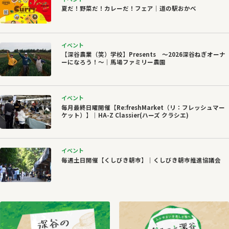
夏だ！野菜だ！カレーだ！フェア｜道の駅おかべ
イベント
【深谷農業（笑）学校】Presents ～2026深谷ねぎオーナ
ーになろう！～｜馬場ファミリー農園
イベント
毎月最終日曜開催【Re:freshMarket（リ：フレッシュマー
ケット）】｜HA-Z Classier(ハーズ クラシエ)
イベント
毎週土日開催【くしびき朝市】｜くしびき朝市推進協議会