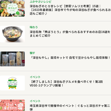
ふかやさいレシピ
深谷ねぎのとろ甘レシピ【野菜ソムリエ考案】15選｜
【2023年最新版】深谷市で今が旬の深谷ねぎが食べられるお
店もご紹介♪
味わう
深谷名物「煮ぼうとう」が食べられるおすすめのお店16選を
まとめてご紹介
験す
「深谷もやし」栽培キットで 自宅で豆からもやし栽培体験！
イベント
【終了しました】深谷ねぎグルメを食べ尽くせ！第2回
VEGE-1グランプリ開催！
イベント
埼玉県深谷市で開催中のイベント｜ぐるっと深谷ガチャ第二
弾