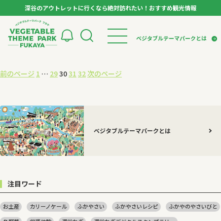
深谷のアウトレットに行くなら絶対訪れたい！おすすめ観光情報
ベジタブルテーマパーク フカヤ VEGETABLE T
ベジタブルテーマパークとは
トップページ
投
固
固
固
固
固
前のページ
1
…
29
30
31
32
次のページ
ベジタブルテーマパークとは
検索
稿
定
定
定
定
定
VTPキャストミーティング
モデルコース
パートナー企業について
市長インタビュー
ナ
ペ
ペ
ペ
ペ
ペ
生産者インタビュー
スポット
アンバサダー
ビ
ー
ー
ー
ー
ー
お役立ち情報
ゲ
ジ
イベント
ジ
ジ
ジ
ジ
ベジタブル
テーマパークとは
ー
レシピ集
体験
シ
特集記事
ョ
注目ワード
ン
お土産
カリーノケール
ふかやさい
ふかやさいレシピ
ふかやのやさいびと