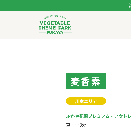
ベジタブルテーマパー
トップページ
モデルコース
麦香素
スポット
川本エリア
イベント
ふかや花園プレミアム・アウト
体験
車……8分