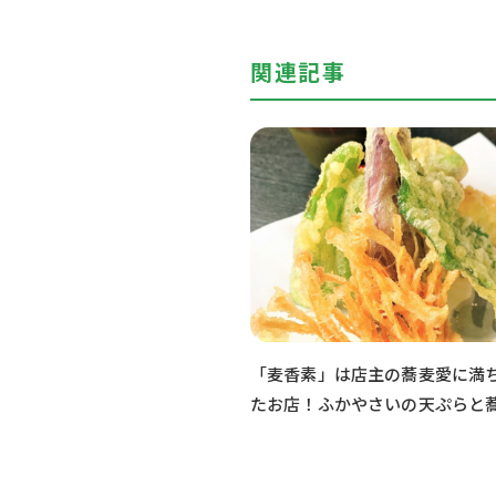
関連記事
「麦香素」は店主の蕎麦愛に満
たお店！ふかやさいの天ぷらと
味わう