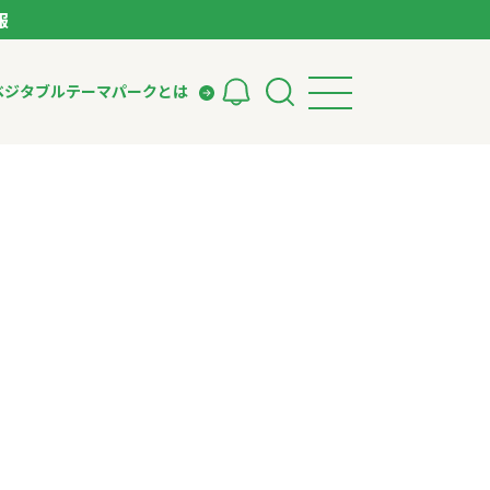
報
ベジタブルテーマパークとは
検索
ークとは
ィング
いて