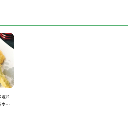
ち溢れ
蕎麦を