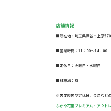
店舗情報
■所在地：
埼玉県深谷市上原
570
■営業時間：
11：
00
～
14
：
00
■定休日：
火曜日・水曜日
■駐車場：
有
※営業時間や定休日、金額など
ふかや花園プレミアム・アウト