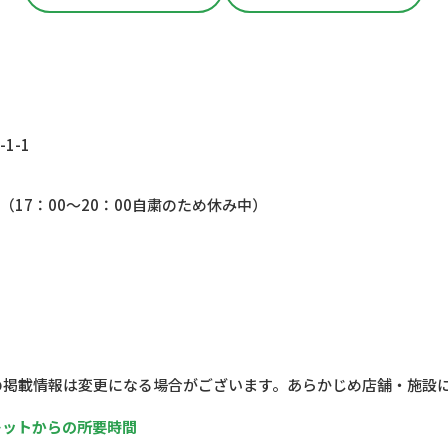
-1-1
（
17
：
00
～
20
：
00
自粛のため休み中）
の掲載情報は変更になる場合がございます。あらかじめ店舗・施設
レットからの所要時間