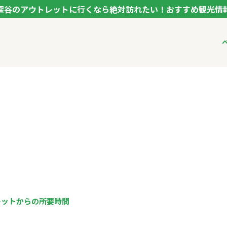
深谷のアウトレットに行くなら絶対訪れたい！おすすめ観光情
ク フカヤ VEGETABLE THEME PARK - FUKAYA -
ベジタブルテーマパ
VTPキャストミーテ
パートナー企業につ
市長インタビュー
生産者インタビュー
アンバサダー
お役立ち情報
レシピ集
レットからの所要時間