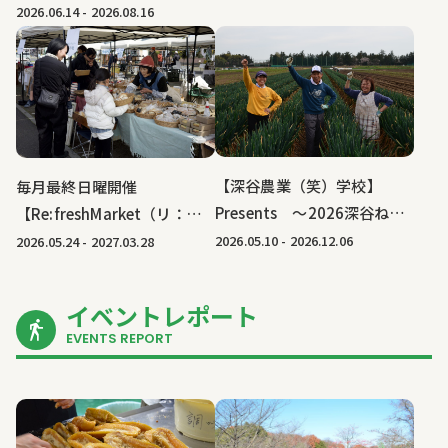
し収穫体験｜馬場ファミリー
2026.06.14
-
2026.08.16
農園
【深谷農業（笑）学校】
毎月最終日曜開催
Presents ～2026深谷ねぎ
【Re:freshMarket（リ：フ
オーナーになろう！～｜馬場
レッシュマーケット）】｜
2026.05.10
-
2026.12.06
2026.05.24
-
2027.03.28
ファミリー農園
HA-Z Classier(ハーズ クラシ
エ)
イベントレポート
EVENTS REPORT