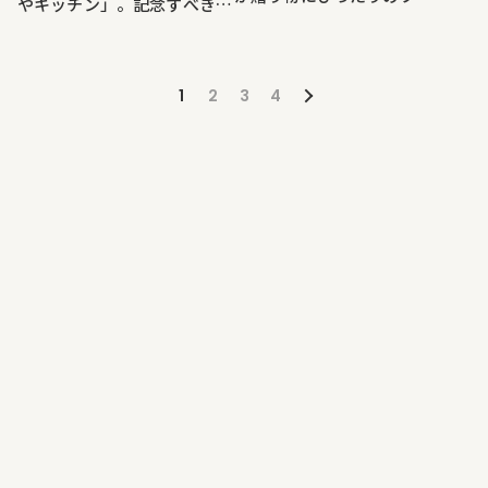
やキッチン」。記念すべき第
に変身！ エディブルフラワ
1回は、「和めし
ーのカーネーションを使った
CafeHISAGO」×「力丸農
「母の日に贈る野菜の花束を
園」
1
2
3
4
作ろう」講座開催