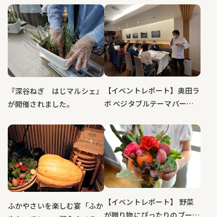
ぎのオーナーになって定植か
ら収穫までを体験！
【イベントレポート】奥田ラ
『深谷ねぎ はじマルシェ』
ボ ベジタブルテーマパーク
が開催されました。
フカヤの野菜たちと共に
【イベントレポート】 野菜
ふかやさいを楽しむ宴「ふか
が贈り物にぴったりのブーケ