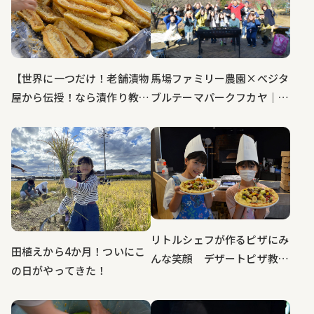
馬場ファミリー農園×べジタ
【世界に一つだけ！老舗漬物
ブルテーマパークフカヤ｜深
屋から伝授！なら漬作り教室
谷農業（笑）学校 深谷ねぎ
レポート〜合併号〜】
オーナー２回目～最終回
リトルシェフが作るピザにみ
田植えから4か月！ついにこ
んな笑顔 デザートピザ教室
の日がやってきた！
イベントリポート