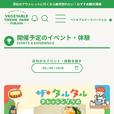
深谷のアウトレットに行くなら絶対訪れたい！おすすめ観光情報
ベジタブルテーマパーク フカヤ VEGETABLE T
ベジタブルテーマパークとは
開催予定のイベント・体験
トップページ
ベジタブルテーマパークとは
検索
EVENTS & EXPERIENCE
VTPキャストミーティング
モデルコース
パートナー企業について
市長インタビュー
生産者インタビュー
スポット
アンバサダー
日付からイベント・体験を探す
お役立ち情報
イベント
レシピ集
体験
特集記事