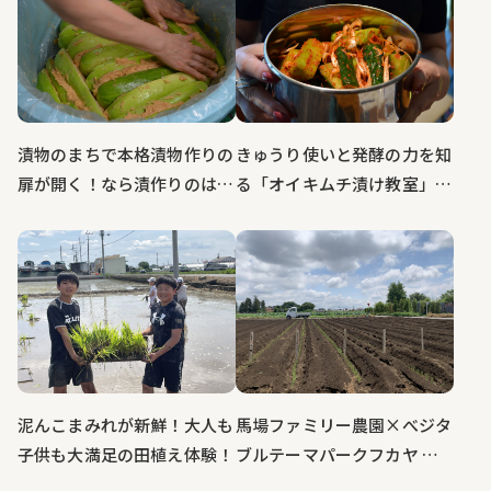
漬物のまちで本格漬物作りの
きゅうり使いと発酵の力を知
扉が開く！なら漬作りのはじ
る「オイキムチ漬け教室」大
まり はじまり～
盛況！イベントレポート
馬場ファミリー農園×べジタ
泥んこまみれが新鮮！大人も
ブルテーマパークフカヤ ｜
子供も大満足の田植え体験！
深谷農業（笑）学校 深谷ね