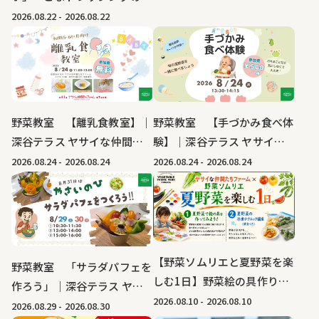
みつ～｜深谷テラス ヤサイ
2026.08.22
-
2026.08.22
な仲間たちファーム
野菜教室 【離乳食教室】｜
野菜教室 【手づかみ食べ体
深谷テラス ヤサイな仲間た
験】｜深谷テラス ヤサイな
ちファーム
仲間たちファーム
2026.08.24
-
2026.08.24
2026.08.24
-
2026.08.24
【野菜ソムリエと夏野菜を楽
野菜教室 「サラダパフェを
しむ1日】野菜絵の具作り・
作ろう」｜深谷テラス ヤサ
夏野菜の冷凍テクニック講座
2026.08.10
-
2026.08.10
イな仲間たちファーム
2026.08.29
-
2026.08.30