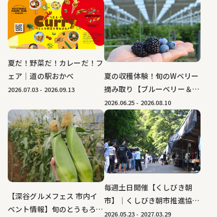
｜深谷テラス ヤサイな仲間
たちファーム
夏だ！野菜だ！カレーだ！フ
夏の収穫体験！旬のWベリー
ェア｜道の駅おかべ
摘み取り【ブルーベリー＆ブ
2026.07.03
-
2026.09.13
ラックベリー】｜ブルーベリ
2026.06.25
-
2026.08.10
ーファーム KEYANOKI
毎週土日開催【くしびき朝
【深谷グルメフェス 市内イ
市】｜くしびき朝市推進協議
ベント情報】旬のとうもろこ
会
2026.05.23
-
2027.03.29