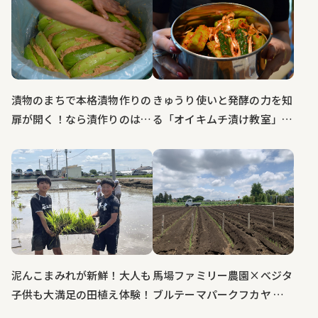
漬物のまちで本格漬物作りの
きゅうり使いと発酵の力を知
扉が開く！なら漬作りのはじ
る「オイキムチ漬け教室」大
まり はじまり～
盛況！イベントレポート
馬場ファミリー農園×べジタ
泥んこまみれが新鮮！大人も
ブルテーマパークフカヤ ｜
子供も大満足の田植え体験！
深谷農業（笑）学校 深谷ね