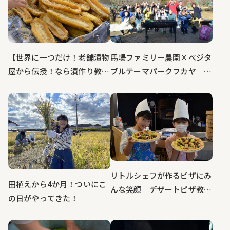
馬場ファミリー農園×べジタ
【世界に一つだけ！老舗漬物
ブルテーマパークフカヤ｜深
屋から伝授！なら漬作り教室
谷農業（笑）学校 深谷ねぎ
レポート〜合併号〜】
オーナー２回目～最終回
リトルシェフが作るピザにみ
田植えから4か月！ついにこ
んな笑顔 デザートピザ教室
の日がやってきた！
イベントリポート