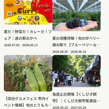
｜深谷テラス ヤサイな仲間
たちファーム
夏だ！野菜だ！カレーだ！フ
夏の収穫体験！旬のWベリー
ェア｜道の駅おかべ
摘み取り【ブルーベリー＆ブ
2026.07.03
-
2026.09.13
ラックベリー】｜ブルーベリ
2026.06.25
-
2026.08.10
ーファーム KEYANOKI
毎週土日開催【くしびき朝
【深谷グルメフェス 市内イ
市】｜くしびき朝市推進協議
ベント情報】旬のとうもろこ
会
2026.05.23
-
2027.03.29