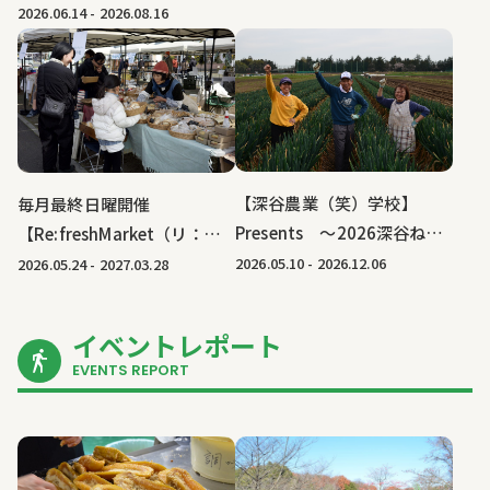
し収穫体験｜馬場ファミリー
2026.06.14
-
2026.08.16
農園
【深谷農業（笑）学校】
毎月最終日曜開催
Presents ～2026深谷ねぎ
【Re:freshMarket（リ：フ
オーナーになろう！～｜馬場
レッシュマーケット）】｜
2026.05.10
-
2026.12.06
2026.05.24
-
2027.03.28
ファミリー農園
HA-Z Classier(ハーズ クラシ
エ)
イベントレポート
EVENTS REPORT