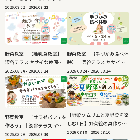
みつ～｜深谷テラス ヤサイ
2026.08.22
-
2026.08.22
な仲間たちファーム
野菜教室 【離乳食教室】｜
野菜教室 【手づかみ食べ体
深谷テラス ヤサイな仲間た
験】｜深谷テラス ヤサイな
ちファーム
仲間たちファーム
2026.08.24
-
2026.08.24
2026.08.24
-
2026.08.24
【野菜ソムリエと夏野菜を楽
野菜教室 「サラダパフェを
しむ1日】野菜絵の具作り・
作ろう」｜深谷テラス ヤサ
夏野菜の冷凍テクニック講座
2026.08.10
-
2026.08.10
イな仲間たちファーム
2026.08.29
-
2026.08.30