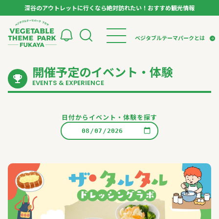
深谷のアウトレットに行くなら絶対訪れたい！おすすめ観光情報
ベジタブルテーマパーク フカヤ VEGETABLE T
ベジタブルテーマパークとは
開催予定のイベント・体験
トップページ
ベジタブルテーマパークとは
検索
EVENTS & EXPERIENCE
VTPキャストミーティング
モデルコース
パートナー企業について
市長インタビュー
生産者インタビュー
スポット
アンバサダー
日付からイベント・体験を探す
お役立ち情報
イベント
レシピ集
体験
特集記事