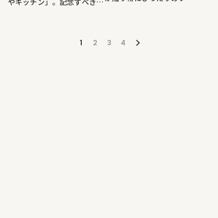
やキッチン」。記念すべき第
に変身！ エディブルフラワ
1回は、「和めし
ーのカーネーションを使った
CafeHISAGO」×「力丸農
「母の日に贈る野菜の花束を
園」
1
2
3
4
作ろう」講座開催