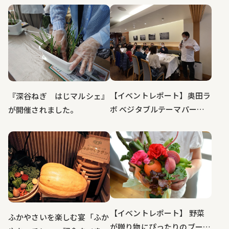
ぎのオーナーになって定植か
ら収穫までを体験！
【イベントレポート】奥田ラ
『深谷ねぎ はじマルシェ』
ボ ベジタブルテーマパーク
が開催されました。
フカヤの野菜たちと共に
【イベントレポート】 野菜
ふかやさいを楽しむ宴「ふか
が贈り物にぴったりのブーケ