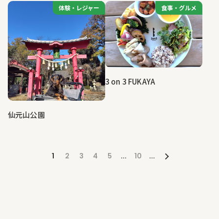
体験・レジャー
体験・レジャー
食事・グルメ
食事・グルメ
3 on 3 FUKAYA
仙元山公園
1
2
3
4
5
...
10
...