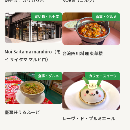
あそぼ！ガリガリ君
KORG（コルグ）
買い物・お土産
買い物・お土産
食事・グルメ
食事・グルメ
Moi Saitama maruhiro（モ
台湾四川料理 東華楼
イ サイタマ マルヒロ）
食事・グルメ
食事・グルメ
カフェ・スイーツ
カフェ・スイーツ
臺灣莊うるふーど
レーヴ・ド・プルミエール