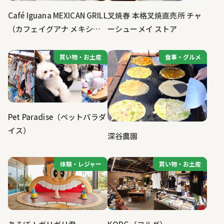
Café Iguana MEXICAN GRILL
叉焼春 本格叉焼直売所 チャ
（カフェイグアナ メキシカ
ーシューメイ ストア
ングリル）
買い物・お土産
買い物・お土産
食事・グルメ
食事・グルメ
Pet Paradise（ペットパラダ
イス）
深谷農園
体験・レジャー
体験・レジャー
買い物・お土産
買い物・お土産