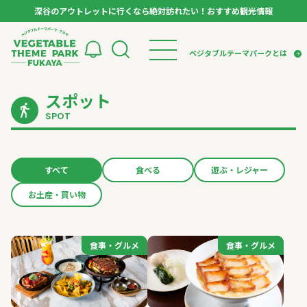
深谷のアウトレットに行くなら絶対訪れたい！おすすめ観光情報
ベジタブルテーマパーク フカヤ VEGETABLE T
ベジタブルテーマパークとは
スポット
トップページ
ベジタブルテーマパークとは
検索
SPOT
VTPキャストミーティング
モデルコース
パートナー企業について
市長インタビュー
生産者インタビュー
スポット
アンバサダー
お役立ち情報
すべて
食べる
遊ぶ・レジャー
イベント
お土産・買い物
レシピ集
体験
特集記事
食事・グルメ
食事・グルメ
食事・グルメ
食事・グルメ