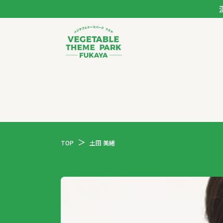
ベジタブルテーマパー
トップページ
モデルコース
TOP
土田 美緒
スポット
イベント
体験