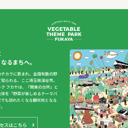
に
くなるまちへ。
のチカラに恵まれ、全国有数の野
て知られる、ここ埼玉県深谷市。
ク フカヤは、『関東の台所』と
全体を「野菜が楽しめるテーマパ
度でも訪れたくなる観光地となる
す。
セスはこちら