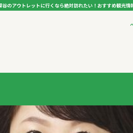
深谷のアウトレットに行くなら絶対訪れたい！おすすめ観光情
ク フカヤ VEGETABLE THEME PARK - FUKAYA -
ベジタブルテーマパ
VTPキャストミーテ
パートナー企業につ
市長インタビュー
生産者インタビュー
アンバサダー
お役立ち情報
レシピ集