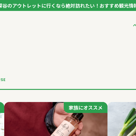
深谷のアウトレットに行くなら絶対訪れたい！おすすめ観光情
ク フカヤ VEGETABLE THEME PARK - FUKAYA -
ベジタブルテーマパ
VTPキャストミーテ
パートナー企業につ
市長インタビュー
生産者インタビュー
アンバサダー
お役立ち情報
RSE
レシピ集
家族にオススメ