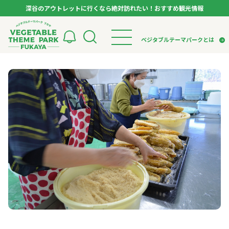
深谷のアウトレットに行くなら絶対訪れたい！おすすめ観光情報
ベジタブルテーマパーク フカヤ VEGETABLE T
ベジタブルテーマパークとは
トップページ
ベジタブルテーマパークとは
検索
VTPキャストミーティング
モデルコース
パートナー企業について
市長インタビュー
生産者インタビュー
スポット
アンバサダー
お役立ち情報
イベント
レシピ集
体験
特集記事