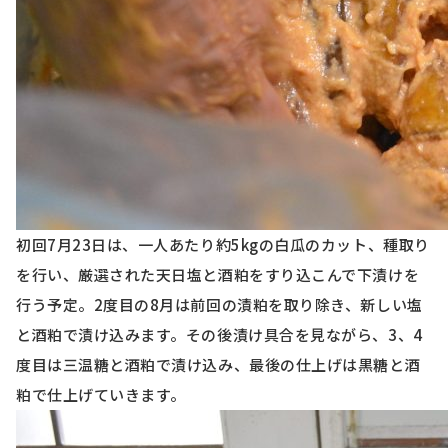
初回7月23日は、一人あたり約5kgの白瓜のカット、種取り
を行い、厳選された天日塩と酒粕をすり込こんで下漬けを
行う予定。2度目の8月は前回の漬粕を取り除き、新しい塩
と酒粕で漬け込みます。その後漬け具合を見ながら、3、4
度目は三温糖と酒粕で漬け込み、最後の仕上げは黒糖と酒
粕で仕上げていきます。