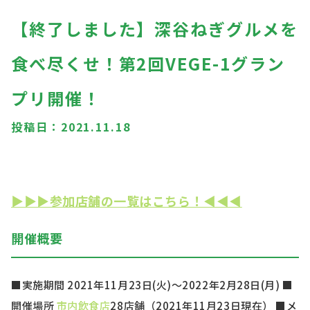
【終了しました】深谷ねぎグルメを
食べ尽くせ！第2回VEGE-1グラン
プリ開催！
投稿日：
2021.11.18
▶▶▶参加店舗の一覧はこちら！◀◀◀
開催概要
■実施期間 2
021
年11
月
23
日
(
火
)
～2022年2
月28
日
(月
)
■
開催場所
市内飲食店
28
店舗（2021年11月23日現在）
■メ