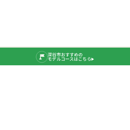
深谷市おすすめの
モデルコースはこちら
公式SNS
運営者情報
埼玉県深谷市産業ブランド推進室
〒366-8501 埼玉県深谷市仲町11-1
TEL：048-577-3819
公式サイト
プライバシーポリシー
深谷市ホームページ