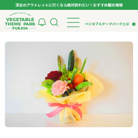
深谷のアウトレットに行くなら絶対訪れたい！おすすめ観光情報
ベジタブルテーマパーク フカヤ VEGETABLE T
ベジタブルテーマパークとは
トップページ
ベジタブルテーマパークとは
検索
VTPキャストミーティング
モデルコース
パートナー企業について
市長インタビュー
生産者インタビュー
スポット
アンバサダー
お役立ち情報
イベント
レシピ集
体験
特集記事