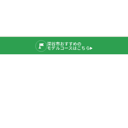
深谷市おすすめの
モデルコースはこちら
公式SNS
運営者情報
埼玉県深谷市産業ブランド推進室
〒366-8501 埼玉県深谷市仲町11-1
TEL：048-577-3819
公式サイト
プライバシーポリシー
深谷市ホームページ
Copyright © 2020 Fukaya City. All rights Reserved.