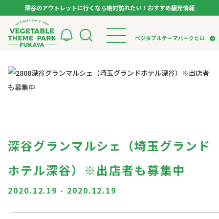
深谷のアウトレットに行くなら絶対訪れたい！おすすめ観光情報
ベジタブルテーマパーク フカヤ VEGETABLE T
ベジタブルテーマパークとは
トップページ
ベジタブルテーマパークとは
検索
VTPキャストミーティング
モデルコース
パートナー企業について
市長インタビュー
生産者インタビュー
スポット
アンバサダー
お役立ち情報
イベント
深谷グランマルシェ（埼玉グランド
レシピ集
体験
ホテル深谷）※出店者も募集中
特集記事
2020.12.19
-
2020.12.19