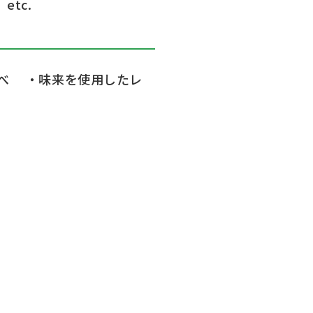
tc.
べ
・味来を使用したレ