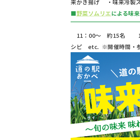
来かき揚げ
・味来冷製ス
■
野菜ソムリエ
による味来
11：00～ 約15名
1
シピ etc.
※開催時間・