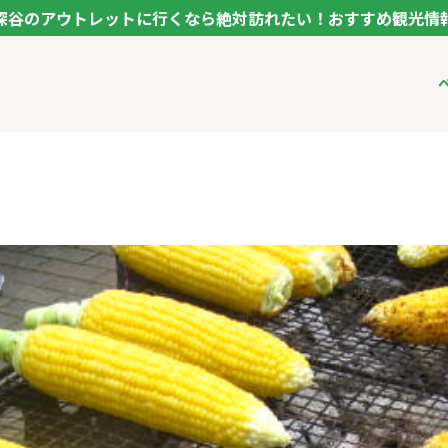
深谷のアウトレットに行くなら絶対訪れたい！おすすめ観光情
ク フカヤ VEGETABLE THEME PARK - FUKAYA -
ベジタブルテーマパ
VTPキャストミーテ
パートナー企業につ
市長インタビュー
生産者インタビュー
アンバサダー
お役立ち情報
レシピ集