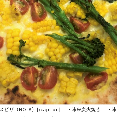
ザ（NOLA）[/caption]
・味来炭火焼き
・味