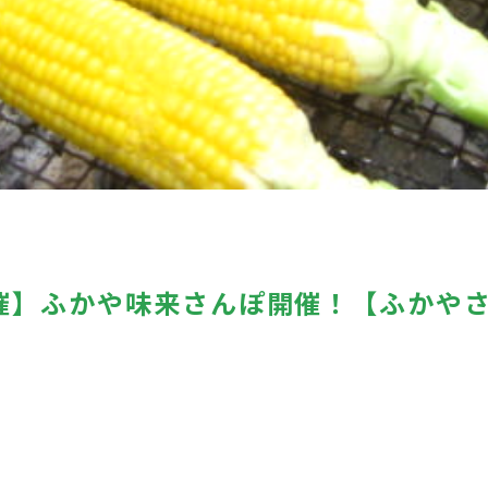
催】ふかや味来さんぽ開催！【ふかや
3