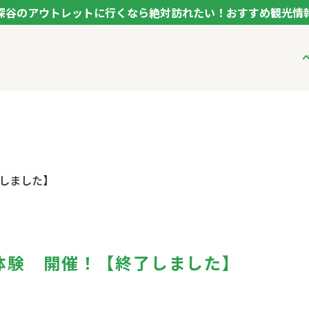
深谷のアウトレットに行くなら絶対訪れたい！おすすめ観光情
ク フカヤ VEGETABLE THEME PARK - FUKAYA -
ベジタブルテーマパ
VTPキャストミーテ
パートナー企業につ
市長インタビュー
生産者インタビュー
アンバサダー
お役立ち情報
レシピ集
体験 開催！【終了しました】