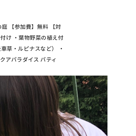
の庭 【参加費】無料 【対
え付け ・葉物野菜の植え付
矢車草・ルピナスなど） ・
 アクアパラダイス パティ