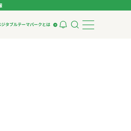
報
ベジタブルテーマパークとは
検索
ークとは
ィング
いて