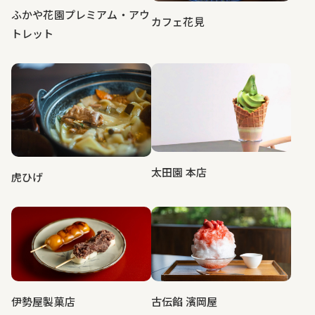
ふかや花園プレミアム・アウ
カフェ花見
トレット
太田園 本店
虎ひげ
伊勢屋製菓店
古伝餡 濱岡屋