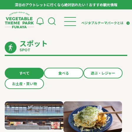
深谷のアウトレットに行くなら絶対訪れたい！おすすめ観光情報
ベジタブルテーマパーク フカヤ VEGETABLE T
ベジタブルテーマパークとは
スポット
トップページ
ベジタブルテーマパークとは
検索
SPOT
VTPキャストミーティング
モデルコース
パートナー企業について
市長インタビュー
生産者インタビュー
スポット
アンバサダー
お役立ち情報
すべて
食べる
遊ぶ・レジャー
イベント
お土産・買い物
レシピ集
体験
特集記事