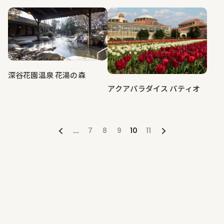
深谷花園温泉 花湯の森
アクアパラダイス パティオ
...
7
8
9
10
11