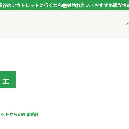
深谷のアウトレットに行くなら絶対訪れたい！おすすめ観光情
ク フカヤ VEGETABLE THEME PARK - FUKAYA -
ベジタブルテーマパ
VTPキャストミーテ
パートナー企業につ
市長インタビュー
生産者インタビュー
アンバサダー
お役立ち情報
フェ
レシピ集
レットからの所要時間