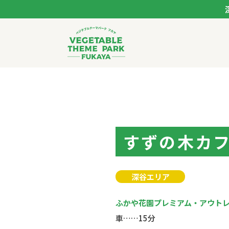
ベジタブルテーマパー
トップページ
モデルコース
すずの木カ
スポット
深谷エリア
イベント
ふかや花園プレミアム・アウト
体験
車……15分