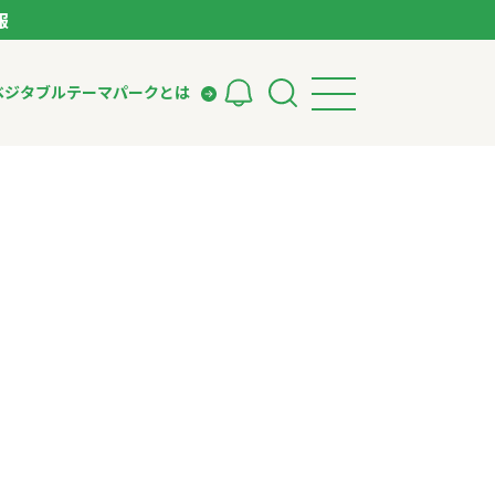
報
ベジタブルテーマパークとは
検索
ークとは
ィング
いて