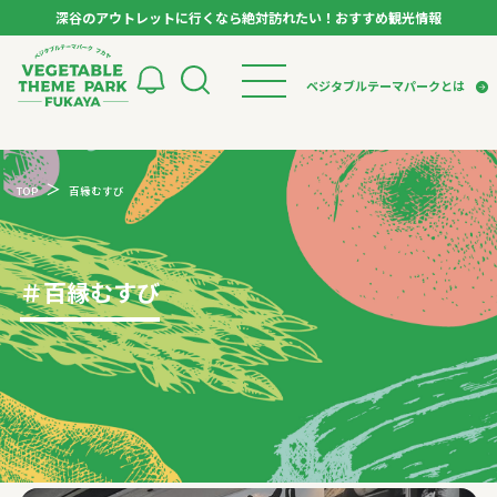
深谷のアウトレットに行くなら絶対訪れたい！おすすめ観光情報
ベジタブルテーマパーク フカヤ VEGETABLE T
ベジタブルテーマパークとは
トップページ
ベジタブルテーマパークとは
検索
TOP
百縁むすび
VTPキャストミーティング
モデルコース
パートナー企業について
市長インタビュー
生産者インタビュー
スポット
アンバサダー
お役立ち情報
＃
百縁むすび
イベント
レシピ集
体験
特集記事