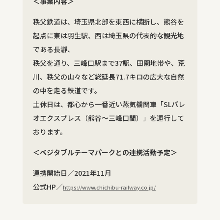
＜事業内容＞
秩父鉄道は、埼玉県北部を東西に横断し、熊谷を
起点に東は羽生駅、西は埼玉県の代表的な観光地
である長瀞、
秩父を通り、三峰口駅まで37駅、田園地帯や、荒
川、秩父の山々など総延長71.7キロの広大な自然
の中を走る鉄道です。
土休日は、都心から一番近い蒸気機関車「SLパレ
オエクスプレス（熊谷～三峰口間）」を運行して
おります。
＜ベジタブルテーマパークとの連携活動予定＞
連携開始日／2021年11月
公式HP／
https://www.chichibu-railway.co.jp/