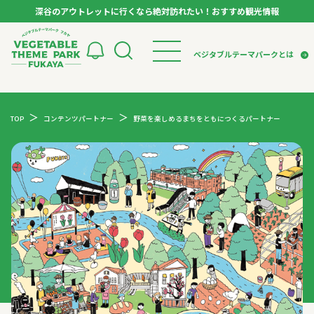
深谷のアウトレットに行くなら絶対訪れたい！おすすめ観光情報
ベジタブルテーマパーク フカヤ VEGETABLE T
ベジタブルテーマパークとは
トップページ
ベジタブルテーマパークとは
検索
TOP
コンテンツパートナー
野菜を楽しめるまちをともにつくるパートナー
VTPキャストミーティング
モデルコース
パートナー企業について
市長インタビュー
生産者インタビュー
スポット
アンバサダー
お役立ち情報
イベント
レシピ集
体験
特集記事