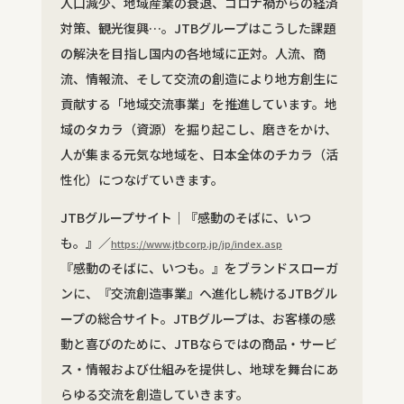
人口減少、地域産業の衰退、コロナ禍からの経済
対策、観光復興…。JTBグループはこうした課題
の解決を目指し国内の各地域に正対。人流、商
流、情報流、そして交流の創造により地方創生に
貢献する「地域交流事業」を推進しています。地
域のタカラ（資源）を掘り起こし、磨きをかけ、
人が集まる元気な地域を、日本全体のチカラ（活
性化）につなげていきます。
JTBグループサイト｜『感動のそばに、いつ
も。』／
https://www.jtbcorp.jp/jp/index.asp
『感動のそばに、いつも。』をブランドスローガ
ンに、『交流創造事業』へ進化し続けるJTBグル
ープの総合サイト。JTBグループは、お客様の感
動と喜びのために、JTBならではの商品・サービ
ス・情報および仕組みを提供し、地球を舞台にあ
らゆる交流を創造していきます。