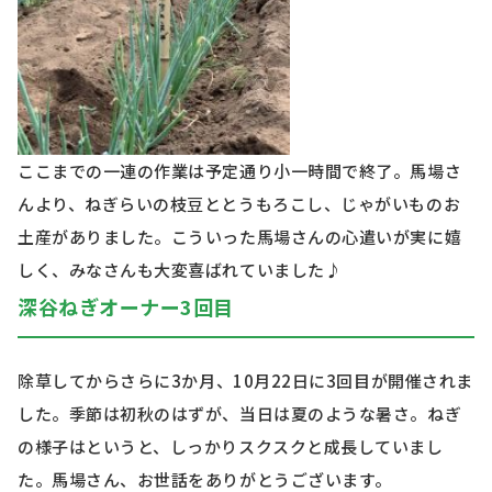
ここまでの一連の作業は予定通り小一時間で終了。馬場さ
んより、ねぎらいの枝豆ととうもろこし、じゃがいものお
土産がありました。こういった馬場さんの心遣いが実に嬉
しく、みなさんも大変喜ばれていました♪
深谷ねぎオーナー
3
回目
除草してからさらに
3
か月、
10
月
22
日に
3
回目が開催されま
した。季節は初秋のはずが、当日は夏のような暑さ。ねぎ
の様子はというと、しっかりスクスクと成長していまし
た。馬場さん、お世話をありがとうございます。