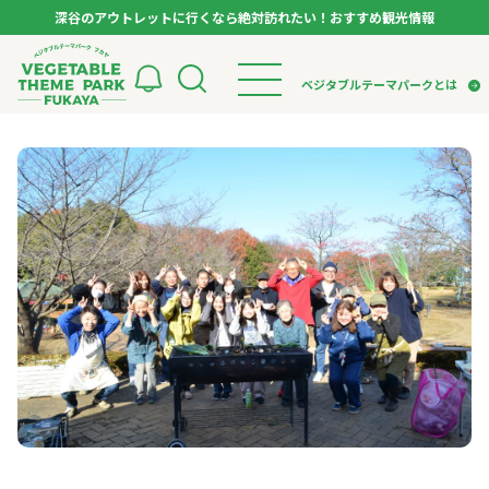
深谷のアウトレットに行くなら絶対訪れたい！おすすめ観光情報
ベジタブルテーマパーク フカヤ VEGETABLE T
ベジタブルテーマパークとは
トップページ
ベジタブルテーマパークとは
検索
VTPキャストミーティング
モデルコース
パートナー企業について
市長インタビュー
生産者インタビュー
スポット
アンバサダー
お役立ち情報
イベント
レシピ集
体験
特集記事