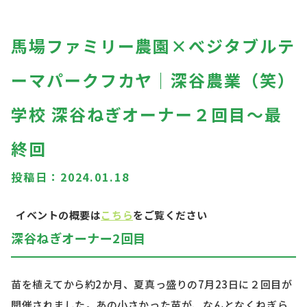
馬場ファミリー農園×べジタブルテ
ーマパークフカヤ｜深谷農業（笑）
学校 深谷ねぎオーナー２回目～最
終回
投稿日：
2024.01.18
イベントの概要は
こちら
をご覧ください
深谷ねぎオーナー2回目
苗を植えてから約
2
か月、夏真っ盛りの
7
月
23
日に２回目が
開催されました。あの小さかった苗が、なんとなくねぎら