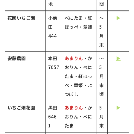
地
間
花園いちご園
小前
べにたま
・紅
～
▶
田
ほっぺ・章姫
5
444
月
末
安藤農園
本田
あまりん
・か
～
▶
7057
おりん・
べに
5
たま
・紅ほっ
月
ぺ・章姫・よ
末
つぼし
頃
いちご畑花園
黒田
あまりん
・か
5
▶
646-
おりん・
べに
月
1
たま
末