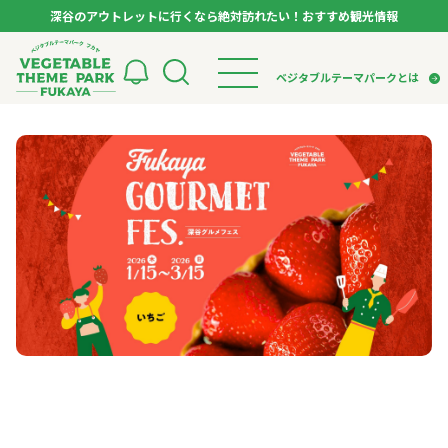
深谷のアウトレットに行くなら絶対訪れたい！おすすめ観光情報
ベジタブルテーマパーク フカヤ VEGETABLE T
ベジタブルテーマパークとは
トップページ
ベジタブルテーマパークとは
検索
VTPキャストミーティング
モデルコース
パートナー企業について
市長インタビュー
生産者インタビュー
スポット
アンバサダー
お役立ち情報
イベント
レシピ集
体験
特集記事