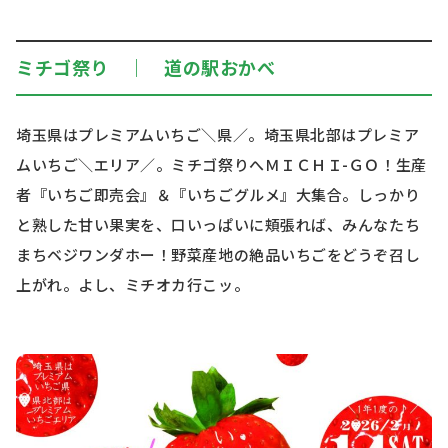
ミチゴ祭り ｜ 道の駅おかべ
埼玉県はプレミアムいちご＼県／。埼玉県北部はプレミア
ムいちご＼エリア／。ミチゴ祭りへＭＩＣＨＩ-ＧＯ！生産
者『いちご即売会』＆『いちごグルメ』大集合。しっかり
と熟した甘い果実を、口いっぱいに頬張れば、みんなたち
まちベジワンダホー！野菜産地の絶品いちごをどうぞ召し
上がれ。よし、ミチオカ行こッ。