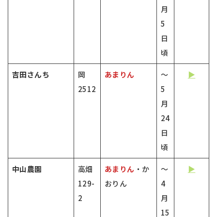
月
5
日
頃
吉田さんち
岡
あまりん
～
▶
2512
5
月
24
日
頃
中山農園
高畑
あまりん
・か
～
▶
129-
おりん
4
2
月
15