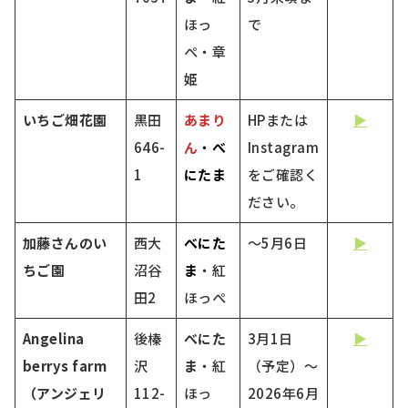
ほっ
で
ぺ・章
姫
いちご畑花園
黒田
あまり
HPまたは
▶
646-
ん
・
べ
Instagram
1
にたま
をご確認く
ださい。
加藤さんのい
西大
べにた
～5月6日
▶
ちご園
沼谷
ま
・紅
田2
ほっぺ
Angelina
後榛
べにた
3月1日
▶
berrys farm
沢
ま
・紅
（予定）～
（アンジェリ
112-
ほっ
2026年6月