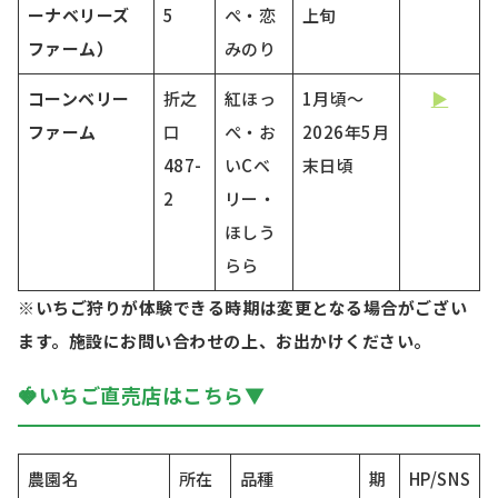
ーナベリーズ
5
ぺ・恋
上旬
ファーム）
みのり
コーンベリー
折之
紅ほっ
1月頃～
▶
ファーム
口
ぺ・お
2026年5月
487-
いCベ
末日頃
2
リー・
ほしう
らら
※いちご狩りが体験できる時期は変更となる場合がござい
ます。施設にお問い合わせの上、お出かけください。
🍓いちご直売店はこちら▼
農園名
所在
品種
期
HP/SNS