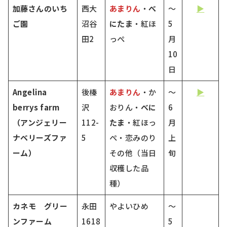
加藤さんのいち
西大
あまりん
・
べ
～
▶
ご園
沼谷
にたま
・紅ほ
5
田2
っぺ
月
10
日
Angelina
後榛
あまりん
・か
～
▶
berrys farm
沢
おりん・
べに
6
（アンジェリー
112-
たま
・紅ほっ
月
ナベリーズファ
5
ぺ・恋みのり
上
ーム）
その他（当日
旬
収穫した品
種）
カネモ グリー
永田
やよいひめ
～
ンファーム
1618
5