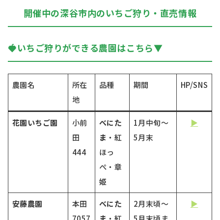
開催中の深谷市内のいちご狩り・直売情報
🍓いちご狩りができる農園はこちら▼
農園名
所在
品種
期間
HP/SNS
地
花園いちご園
小前
べにた
1月中旬～
▶
田
ま
・紅
5月末
444
ほっ
ぺ・章
姫
安藤農園
本田
べにた
2月末頃～
▶
7057
ま
・紅
5月末頃ま