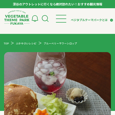
深谷のアウトレットに行くなら絶対訪れたい！おすすめ観光情報
ベジタブルテーマパーク フカヤ VEGETABLE T
ベジタブルテーマパークとは
トップページ
ベジタブルテーマパークとは
検索
TOP
ふかやさいレシピ
ブルーベリーサワーシロップ
VTPキャストミーティング
モデルコース
パートナー企業について
市長インタビュー
生産者インタビュー
スポット
アンバサダー
お役立ち情報
イベント
レシピ集
体験
特集記事