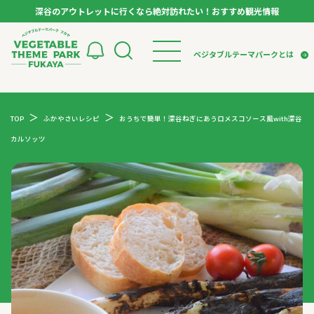
深谷のアウトレットに行くなら絶対訪れたい！おすすめ観光情報
ベジタブルテーマパーク フカヤ VEGETABLE T
ベジタブルテーマパークとは
トップページ
ベジタブルテーマパークとは
検索
TOP
ふかやさいレシピ
おうちで簡単！深谷ねぎにあうロメスコソース風with深谷
VTPキャストミーティング
モデルコース
パートナー企業について
カルソッツ
市長インタビュー
生産者インタビュー
スポット
アンバサダー
お役立ち情報
イベント
レシピ集
体験
特集記事