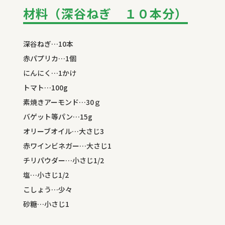
材料（深谷ねぎ １０本分）
深谷ねぎ…10本
赤パプリカ…
1
個
にんにく…1かけ
トマト…100
g
素焼きアーモンド…30ｇ
バゲット等パン…15
g
オリーブオイル…大さじ3
赤ワインビネガー…大さじ1
チリパウダー…小さじ1
/2
塩…小さじ1
/2
こしょう…少々
砂糖…小さじ1