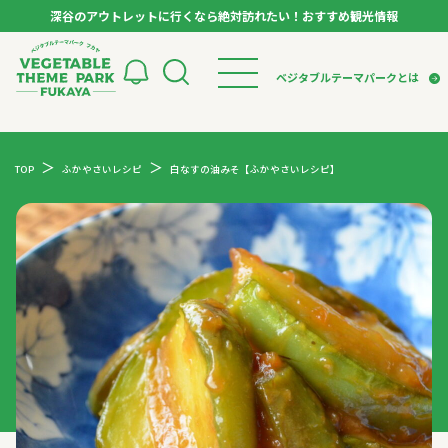
深谷のアウトレットに行くなら絶対訪れたい！おすすめ観光情報
ベジタブルテーマパーク フカヤ VEGETABLE T
ベジタブルテーマパークとは
トップページ
ベジタブルテーマパークとは
検索
TOP
ふかやさいレシピ
白なすの油みそ【ふかやさいレシピ】
VTPキャストミーティング
モデルコース
パートナー企業について
市長インタビュー
生産者インタビュー
スポット
アンバサダー
お役立ち情報
イベント
レシピ集
体験
特集記事