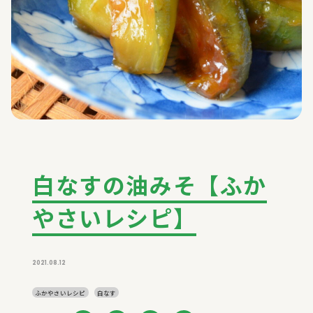
白なすの油みそ【ふか
やさいレシピ】
2021.08.12
ふかやさいレシピ
白なす