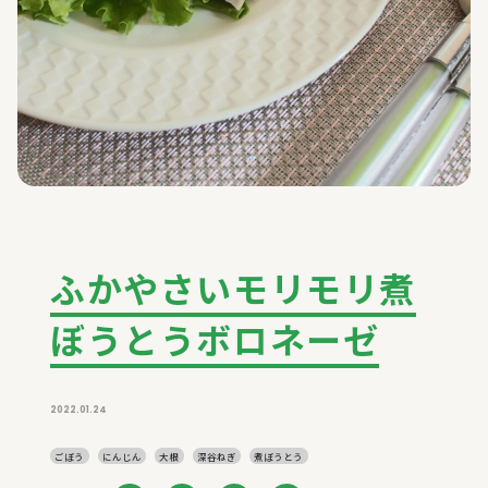
ふかやさいモリモリ煮
ぼうとうボロネーゼ
2022.01.24
ごぼう
にんじん
大根
深谷ねぎ
煮ぼうとう