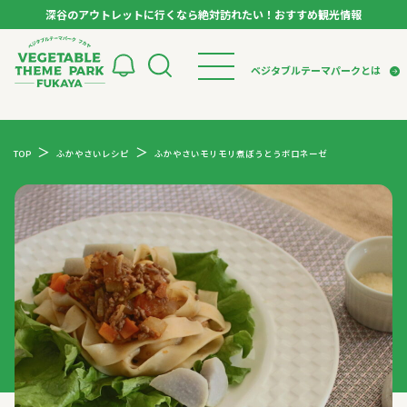
深谷のアウトレットに行くなら絶対訪れたい！おすすめ観光情報
ベジタブルテーマパーク フカヤ VEGETABLE T
ベジタブルテーマパークとは
トップページ
ベジタブルテーマパークとは
検索
TOP
ふかやさいレシピ
ふかやさいモリモリ煮ぼうとうボロネーゼ
VTPキャストミーティング
モデルコース
パートナー企業について
市長インタビュー
生産者インタビュー
スポット
アンバサダー
お役立ち情報
イベント
レシピ集
体験
特集記事