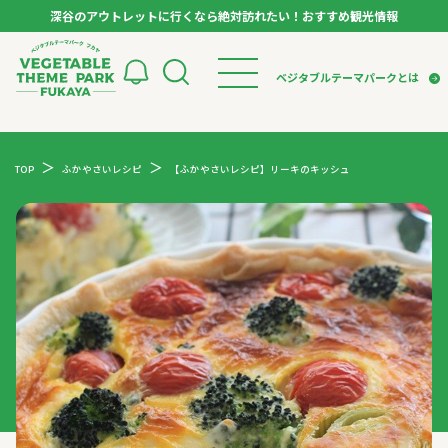
深谷のアウトレットに行くなら絶対訪れたい！おすすめ観光情報
ベジタブルテーマパーク フカヤ VEGETABLE T
ベジタブルテーマパークとは
トップページ
ベジタブルテーマパークとは
検索
TOP
ふかやさいレシピ
【ふかやさいレシピ】リーキのキッシュ
VTPキャストミーティング
モデルコース
パートナー企業について
市長インタビュー
生産者インタビュー
スポット
アンバサダー
お役立ち情報
イベント
レシピ集
体験
特集記事