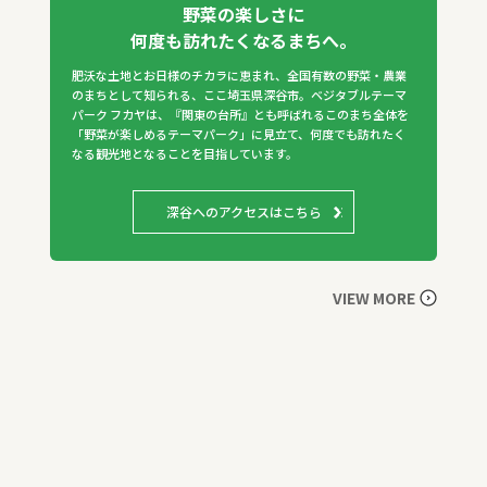
野菜の楽しさに
何度も訪れたくなるまちへ。
肥沃な土地とお日様のチカラに恵まれ、全国有数の野菜・農業
のまちとして知られる、ここ埼玉県深谷市。ベジタブルテーマ
パーク フカヤは、『関東の台所』とも呼ばれるこのまち全体を
「野菜が楽しめるテーマパーク」に見立て、何度でも訪れたく
なる観光地となることを目指しています。
深谷へのアクセスはこちら
VIEW MORE