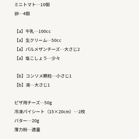
ミニトマト…10個
卵…4個
【a】牛乳…100cc
【a】生クリーム…50cc
【a】パルメザンチーズ…大さじ2
【a】塩こしょう…少々
【b】コンソメ顆粒…小さじ1
【b】湯…大さじ1
ピザ用チーズ…50g
冷凍パイシート（15×20cm）…2枚
バター…20g
薄力粉…適量