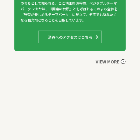
のまちとして知られる、ここ埼玉県深谷市。ベジタブルテーマ
パーク フカヤは、『関東の台所』とも呼ばれるこのまち全体を
「野菜が楽しめるテーマパーク」に見立て、何度でも訪れたく
なる観光地となることを目指しています。
深谷へのアクセスはこちら
VIEW MORE