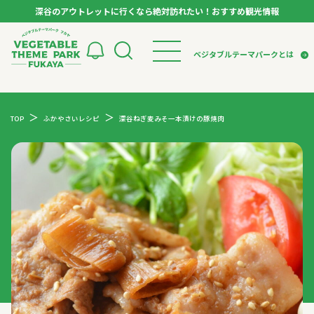
深谷のアウトレットに行くなら絶対訪れたい！おすすめ観光情報
ベジタブルテーマパーク フカヤ VEGETABLE T
ベジタブルテーマパークとは
トップページ
ベジタブルテーマパークとは
検索
TOP
ふかやさいレシピ
深谷ねぎ麦みそ一本漬けの豚焼肉
VTPキャストミーティング
モデルコース
パートナー企業について
市長インタビュー
生産者インタビュー
スポット
アンバサダー
お役立ち情報
イベント
レシピ集
体験
特集記事