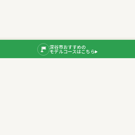
深谷市おすすめの
モデルコースはこちら
公式SNS
運営者情報
埼玉県深谷市産業ブランド推進室
〒366-8501 埼玉県深谷市仲町11-1
TEL：048-577-3819
公式サイト
プライバシーポリシー
深谷市ホームページ
Copyright © 2020 Fukaya City. All rights Reserved.