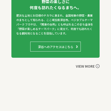
野菜の楽しさに
何度も訪れたくなるまちへ。
肥沃な土地とお日様のチカラに恵まれ、全国有数の野菜・農業
のまちとして知られる、ここ埼玉県深谷市。ベジタブルテーマ
パーク フカヤは、『関東の台所』とも呼ばれるこのまち全体を
「野菜が楽しめるテーマパーク」に見立て、何度でも訪れたく
なる観光地となることを目指しています。
深谷へのアクセスはこちら
VIEW MORE