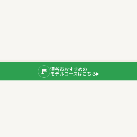
深谷市おすすめの
モデルコースはこちら
公式SNS
運営者情報
埼玉県深谷市産業ブランド推進室
〒366-8501 埼玉県深谷市仲町11-1
TEL：048-577-3819
公式サイト
プライバシーポリシー
深谷市ホームページ