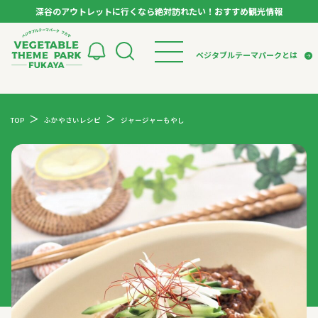
深谷のアウトレットに行くなら絶対訪れたい！おすすめ観光情報
ベジタブルテーマパーク フカヤ VEGETABLE T
ベジタブルテーマパークとは
トップページ
ベジタブルテーマパークとは
検索
TOP
ふかやさいレシピ
ジャージャーもやし
VTPキャストミーティング
モデルコース
パートナー企業について
市長インタビュー
生産者インタビュー
スポット
アンバサダー
お役立ち情報
イベント
レシピ集
体験
特集記事