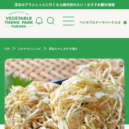
深谷のアウトレットに行くなら絶対訪れたい！おすすめ観光情報
ベジタブルテーマパーク フカヤ VEGETABLE T
ベジタブルテーマパークとは
トップページ
ベジタブルテーマパークとは
検索
TOP
ふかやさいレシピ
深谷もやしのかき揚げ
VTPキャストミーティング
モデルコース
パートナー企業について
市長インタビュー
生産者インタビュー
スポット
アンバサダー
お役立ち情報
イベント
レシピ集
体験
特集記事