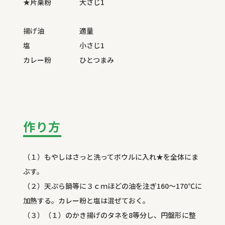
★片栗粉 大さじ1
揚げ油 適量
塩 小さじ1
カレー粉 ひとつまみ
作り方
（１）もやしはさっと洗ってボウルに入れ★を全体にま
ぶす。
（２）天ぷら鍋等に３ｃｍほどの油を注ぎ160～170℃に
加熱する。カレー粉と塩は混ぜておく。
（３）（１）のかき揚げのタネを8等分し、円盤形に整