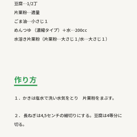
豆腐…1/2丁
片栗粉…適量
ごま油…小さじ１
めんつゆ （濃縮タイプ）＋水…200cc
水溶き片栗粉（片栗粉…大さじ１/水…大さじ１）
作り方
１．かきは塩水で洗い水気をとり 片栗粉をまぶす。
２． 長ねぎは4,5センチの細切りにする。豆腐は4等分に
切る。