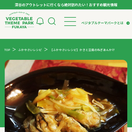
深谷のアウトレットに行くなら絶対訪れたい！おすすめ観光情報
ベジタブルテーマパーク フカヤ VEGETABLE T
ベジタブルテーマパークとは
トップページ
ベジタブルテーマパークとは
検索
TOP
ふかやさいレシピ
【ふかやさいレシピ】かきと豆腐のねぎあんかけ
VTPキャストミーティング
モデルコース
パートナー企業について
市長インタビュー
生産者インタビュー
スポット
アンバサダー
お役立ち情報
イベント
レシピ集
体験
特集記事