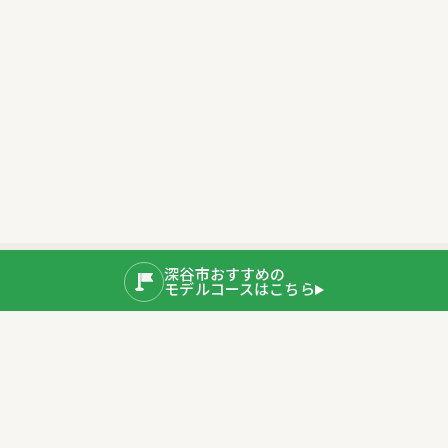
深谷市おすすめの
モデルコースはこちら
公式SNS
運営者情報
埼玉県深谷市産業ブランド推進室
〒366-8501 埼玉県深谷市仲町11-1