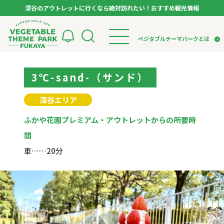
深谷のアウトレットに行くなら絶対訪れたい！おすすめ観光情報
ベジタブルテーマパーク フカヤ VEGETABLE T
ベジタブルテーマパークとは
トップページ
3℃-sand-（サンド）
ベジタブルテーマパークとは
検索
VTPキャストミーティング
モデルコース
パートナー企業について
深谷エリア
市長インタビュー
生産者インタビュー
スポット
アンバサダー
ふかや花園プレミアム・アウトレットからの所要時
お役立ち情報
イベント
間
レシピ集
車……20分
体験
特集記事