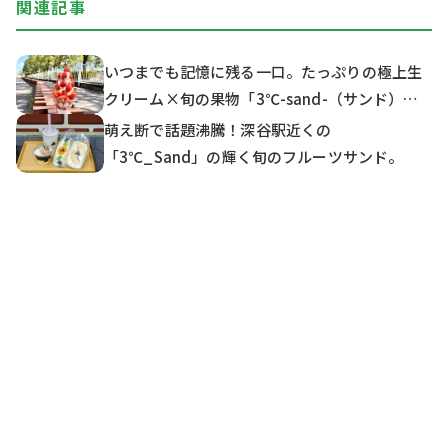
関連記事
いつまでも記憶に残る一口。たっぷりの極上生
クリーム×旬の果物「3℃-sand-（サンド）」
でいちごスイーツを味わう
萌え断で話題沸騰！深谷駅近くの
「3℃_Sand」の輝く旬のフルーツサンド。