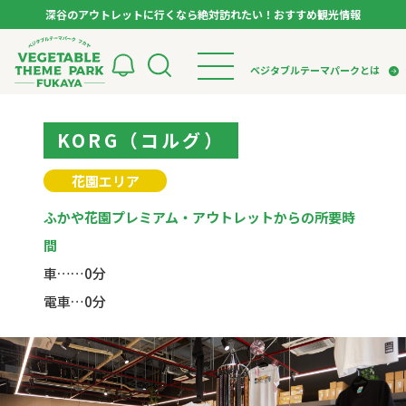
深谷のアウトレットに行くなら絶対訪れたい！おすすめ観光情報
ベジタブルテーマパーク フカヤ VEGETABLE T
ベジタブルテーマパークとは
トップページ
KORG（コルグ）
ベジタブルテーマパークとは
検索
VTPキャストミーティング
モデルコース
パートナー企業について
花園エリア
市長インタビュー
生産者インタビュー
スポット
アンバサダー
ふかや花園プレミアム・アウトレットからの所要時
お役立ち情報
イベント
間
レシピ集
車……0分
体験
電車…0分
特集記事