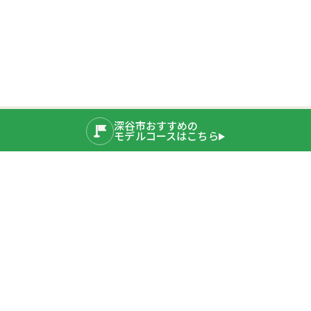
深谷市おすすめの
モデルコースはこちら
公式SNS
運営者情報
埼玉県深谷市産業ブランド推進室
〒366-8501 埼玉県深谷市仲町11-1
TEL：048-577-3819
公式サイト
プライバシーポリシー
深谷市ホームページ
Copyright © 2020 Fukaya City. All rights Reserved.