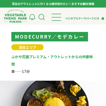
深谷のアウトレットに行くなら絶対訪れたい！おすすめ観光情報
ベジタブルテーマパーク フカヤ VEGETABLE T
ベジタブルテーマパークとは
トップページ
MODECURRY／モデカレー
ベジタブルテーマパークとは
検索
VTPキャストミーティング
モデルコース
パートナー企業について
深谷エリア
市長インタビュー
生産者インタビュー
スポット
アンバサダー
ふかや花園プレミアム・アウトレットからの所要時
お役立ち情報
イベント
間
レシピ集
車……17分
体験
特集記事