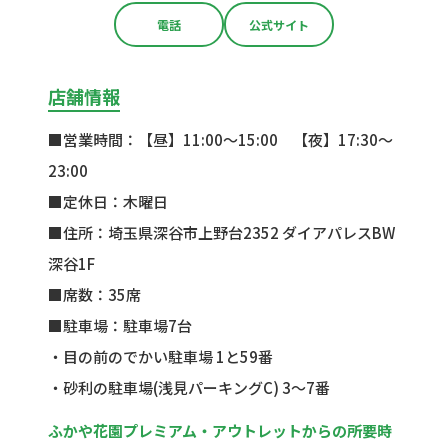
電話
公式サイト
店舗情報
■営業時間：【昼】11:00〜15:00 【夜】17:30〜
23:00
■定休日：木曜日
■住所：埼玉県深谷市上野台2352 ダイアパレスBW
深谷1F
■席数：35
席
■駐車場：駐車場7台
・目の前のでかい駐車場 1と59番
・砂利の駐車場(浅見パーキングC) 3〜7番
ふかや花園プレミアム・アウトレットからの所要時