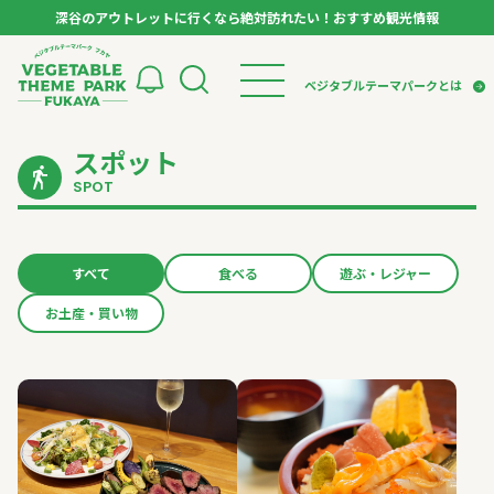
深谷のアウトレットに行くなら絶対訪れたい！おすすめ観光情報
ベジタブルテーマパーク フカヤ VEGETABLE T
ベジタブルテーマパークとは
スポット
トップページ
ベジタブルテーマパークとは
検索
SPOT
VTPキャストミーティング
モデルコース
パートナー企業について
市長インタビュー
生産者インタビュー
スポット
アンバサダー
お役立ち情報
すべて
食べる
遊ぶ・レジャー
イベント
お土産・買い物
レシピ集
体験
特集記事