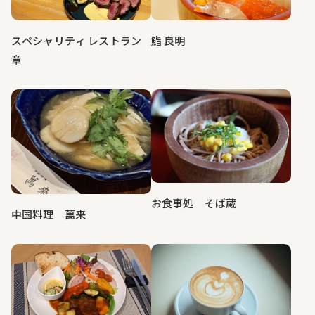
スペシャリティ レストラン
鮨 良明
章
お食事処 そば蔵
中国料理 萬来