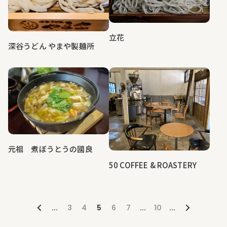
立花
深谷うどん やまや製麺所
元祖 煮ぼうとうの國良
50 COFFEE & ROASTERY
...
3
4
5
6
7
...
10
...