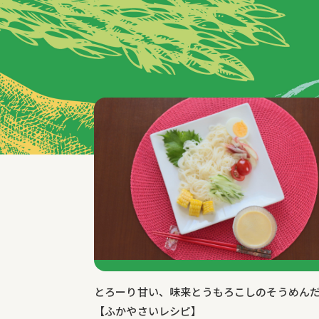
特集記事
とろーり甘い、味来とうもろこしのそうめん
【ふかやさいレシピ】