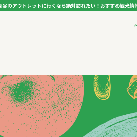
深谷のアウトレットに行くなら絶対訪れたい！おすすめ観光情
ク フカヤ VEGETABLE THEME PARK - FUKAYA -
ベジタブルテーマパ
VTPキャストミーテ
パートナー企業につ
市長インタビュー
生産者インタビュー
アンバサダー
お役立ち情報
レシピ集