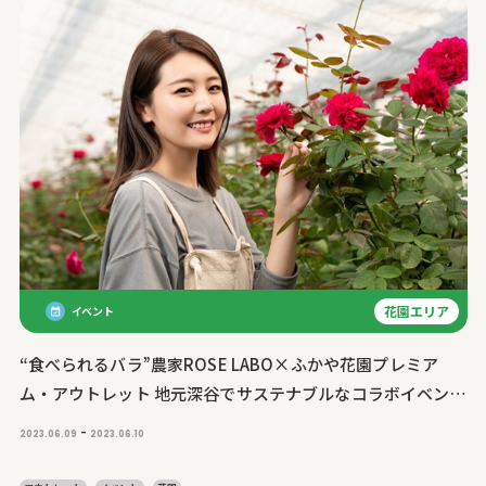
花園エリア
イベント
“食べられるバラ”農家ROSE LABO×ふかや花園プレミア
ム・アウトレット 地元深谷でサステナブルなコラボイベント
を初開催｜環境に優しい商品販売やメイク講座でアクション
-
2023.06.09
2023.06.10
のきっかけに