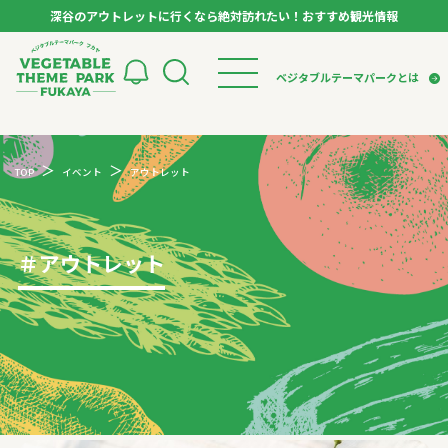
深谷のアウトレットに行くなら絶対訪れたい！おすすめ観光情報
ベジタブルテーマパーク フカヤ VEGETABLE T
ベジタブルテーマパークとは
トップページ
ベジタブルテーマパークとは
検索
TOP
イベント
アウトレット
VTPキャストミーティング
モデルコース
パートナー企業について
市長インタビュー
生産者インタビュー
スポット
アンバサダー
お役立ち情報
＃
アウトレット
イベント
レシピ集
体験
特集記事