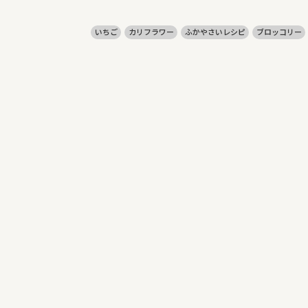
いちご
カリフラワー
ふかやさいレシピ
ブロッコリー