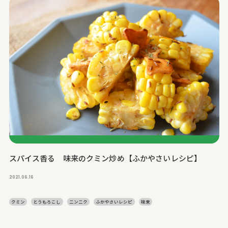
スパイス香る 味来のクミン炒め【ふかやさいレシピ】
2021.06.16
クミン
とうもろこし
ニンニク
ふかやさいレシピ
味来