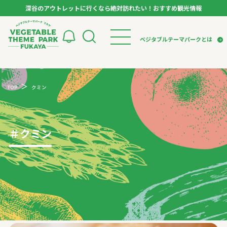
深谷のアウトレットに行くなら絶対訪れたい！おすすめ観光情報
ベジタブルテーマパーク フカヤ VEGETABLE T
ベジタブルテーマパークとは
トップページ
ベジタブルテーマパークとは
検索
TOP
クミン
VTPキャストミーティング
モデルコース
パートナー企業について
市長インタビュー
生産者インタビュー
スポット
アンバサダー
お役立ち情報
＃
クミン
イベント
レシピ集
体験
特集記事