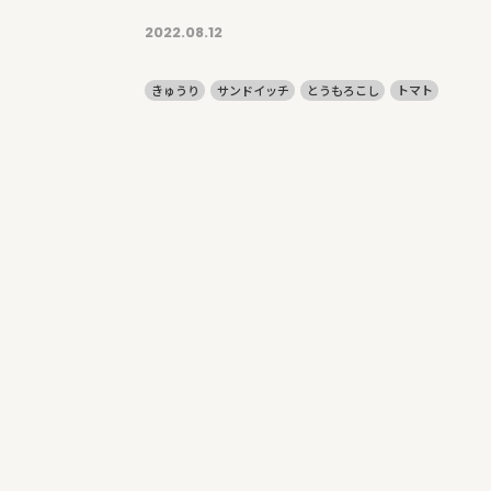
2022.08.12
きゅうり
サンドイッチ
とうもろこし
トマト