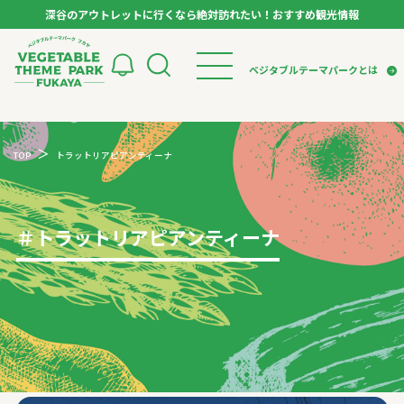
深谷のアウトレットに行くなら絶対訪れたい！おすすめ観光情報
ベジタブルテーマパーク フカヤ VEGETABLE T
ベジタブルテーマパークとは
トップページ
ベジタブルテーマパークとは
検索
TOP
トラットリアピアンティーナ
VTPキャストミーティング
モデルコース
パートナー企業について
市長インタビュー
生産者インタビュー
スポット
アンバサダー
お役立ち情報
＃
トラットリアピアンティーナ
イベント
レシピ集
体験
特集記事