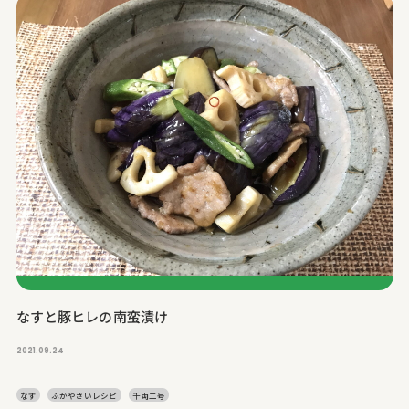
なすと豚ヒレの南蛮漬け
2021.09.24
なす
ふかやさいレシピ
千両二号