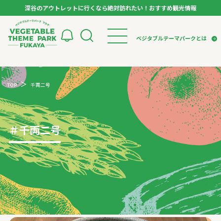
深谷のアウトレットに行くなら絶対訪れたい！おすすめ観光情報
ベジタブルテーマパーク フカヤ VEGETABLE T
ベジタブルテーマパークとは
トップページ
ベジタブルテーマパークとは
検索
TOP
千両二号
VTPキャストミーティング
モデルコース
パートナー企業について
市長インタビュー
生産者インタビュー
スポット
アンバサダー
お役立ち情報
＃
千両二号
イベント
レシピ集
体験
特集記事