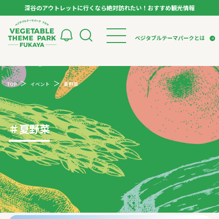
深谷のアウトレットに行くなら絶対訪れたい！おすすめ観光情報
ベジタブルテーマパーク フカヤ VEGETABLE T
ベジタブルテーマパークとは
トップページ
ベジタブルテーマパークとは
検索
TOP
イベント
夏野菜
VTPキャストミーティング
モデルコース
パートナー企業について
市長インタビュー
生産者インタビュー
スポット
アンバサダー
お役立ち情報
＃
夏野菜
イベント
レシピ集
体験
特集記事