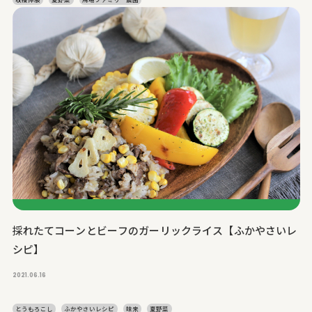
採れたてコーンとビーフのガーリックライス【ふかやさいレ
シピ】
2021.06.16
とうもろこし
ふかやさいレシピ
味来
夏野菜