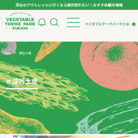
深谷のアウトレットに行くなら絶対訪れたい！おすすめ観光情報
ベジタブルテーマパーク フカヤ VEGETABLE T
ベジタブルテーマパークとは
トップページ
ベジタブルテーマパークとは
検索
TOP
深谷土産
VTPキャストミーティング
モデルコース
パートナー企業について
市長インタビュー
生産者インタビュー
スポット
アンバサダー
お役立ち情報
＃
深谷土産
イベント
レシピ集
体験
特集記事