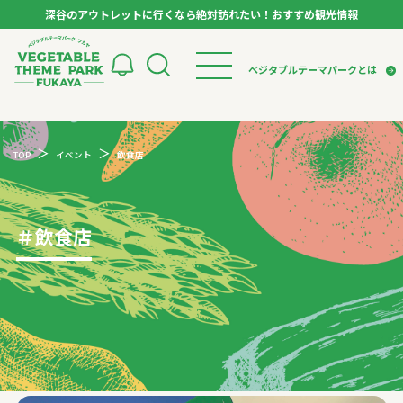
深谷のアウトレットに行くなら絶対訪れたい！おすすめ観光情報
ベジタブルテーマパーク フカヤ VEGETABLE T
ベジタブルテーマパークとは
トップページ
ベジタブルテーマパークとは
検索
TOP
イベント
飲食店
VTPキャストミーティング
モデルコース
パートナー企業について
市長インタビュー
生産者インタビュー
スポット
アンバサダー
お役立ち情報
＃
飲食店
イベント
レシピ集
体験
特集記事