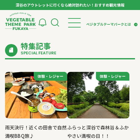
深谷のアウトレットに行くなら絶対訪れたい！おすすめ観光情報
ベジタブルテーマパーク フカヤ VEGETABLE T
ベジタブルテーマパークとは
特集記事
トップページ
ベジタブルテーマパークとは
検索
SPECIAL FEATURE
VTPキャストミーティング
モデルコース
パートナー企業について
市長インタビュー
生産者インタビュー
スポット
アンバサダー
体験・レジャー
体験・レジャー
体験・レジャー
体験・レジャー
お役立ち情報
イベント
レシピ集
体験
特集記事
雨天決行！近くの田舎で自然
ふらっと深谷で森林浴＆ふか
満喫BBQ旅♪
やさい満喫の日！！