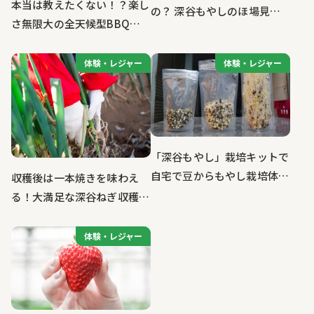
本当は教えたくない！？楽し
の？ 深谷もやしのほ場見学
さ無限大の全天候型BBQ体
＆収穫体験！
験！！「Natural Space
GRIM」
体験・レジャー
体験・レジャー
体験・レジャー
体験・レジャー
「深谷もやし」栽培キットで
自宅で豆からもやし栽培体
収穫後は一本焼きを味わえ
験！
る！大満足な深谷ねぎ収穫体
験
体験・レジャー
体験・レジャー