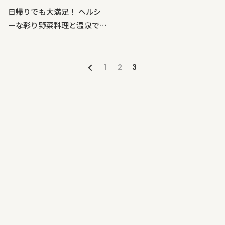
日帰りでも大満足！ ヘルシ
ーな彩り野菜料理と温泉で癒
やしの旅。
1
2
3