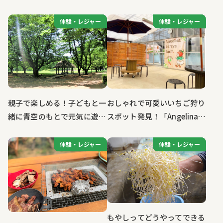
体験・レジャー
体験・レジャー
体験・レジャー
体験・レジャー
おしゃれで可愛いいちご狩り
親子で楽しめる！子どもと一
スポット発見！「Angelina
緒に青空のもとで元気に遊ぶ
berrys farm」
コース！
体験・レジャー
体験・レジャー
体験・レジャー
体験・レジャー
もやしってどうやってできる