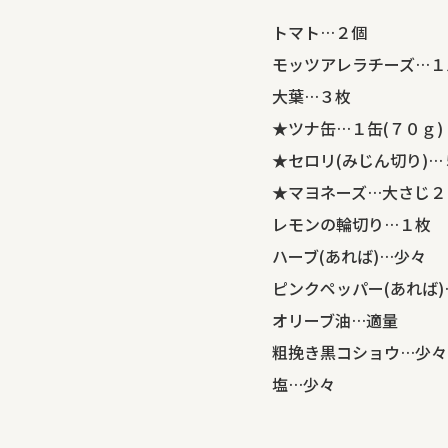
トマト…２個
モッツアレラチーズ…１
大葉…３枚
★ツナ缶…１缶(７０ｇ)
★セロリ(みじん切り)
★マヨネーズ…大さじ２
レモンの輪切り…１枚
ハーブ(あれば)…少々
ピンクペッパー(あれば)
オリーブ油…適量
粗挽き黒コショウ…少々
塩…少々