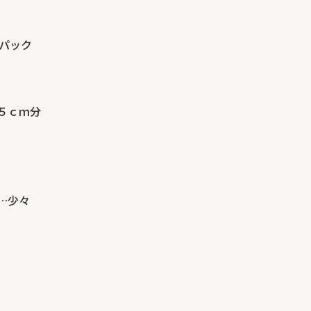
パック
…５ｃｍ分
…少々