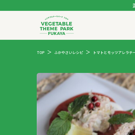
ベジタブルテーマパー
TOP
ふかやさいレシピ
トマトとモッツアレラチ
トップページ
モデルコース
スポット
イベント
体験