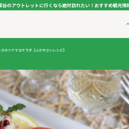
深谷のアウトレットに行くなら絶対訪れたい！おすすめ観光情
ク フカヤ VEGETABLE THEME PARK - FUKAYA -
ベジタブルテーマパ
ーズのツナマヨサラダ【ふかやさいレシピ】
VTPキャストミーテ
パートナー企業につ
市長インタビュー
生産者インタビュー
アンバサダー
お役立ち情報
レシピ集