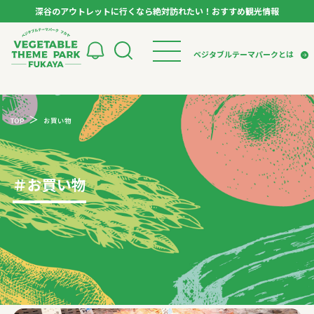
深谷のアウトレットに行くなら絶対訪れたい！おすすめ観光情報
ベジタブルテーマパーク フカヤ VEGETABLE T
ベジタブルテーマパークとは
トップページ
ベジタブルテーマパークとは
検索
TOP
お買い物
VTPキャストミーティング
モデルコース
パートナー企業について
市長インタビュー
生産者インタビュー
スポット
アンバサダー
お役立ち情報
＃
お買い物
イベント
レシピ集
体験
特集記事