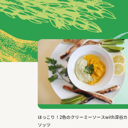
特集記事
ほっこり！2色のクリーミーソースwith深谷カ
ソッツ