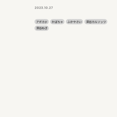
2023.10.27
アボカド
かぼちゃ
ふかやさい
深谷カルソッツ
深谷ねぎ