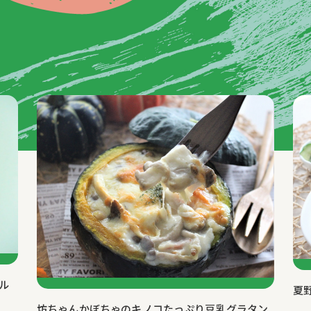
ル
夏
坊ちゃんかぼちゃのキノコたっぷり豆乳グラタン