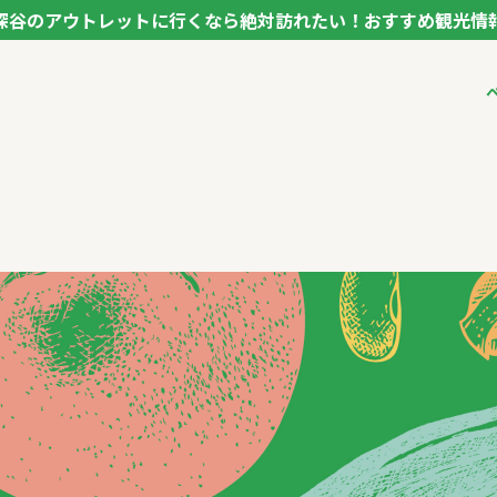
深谷のアウトレットに行くなら絶対訪れたい！おすすめ観光情
ク フカヤ VEGETABLE THEME PARK - FUKAYA -
ベジタブルテーマパ
VTPキャストミーテ
パートナー企業につ
市長インタビュー
生産者インタビュー
アンバサダー
お役立ち情報
レシピ集