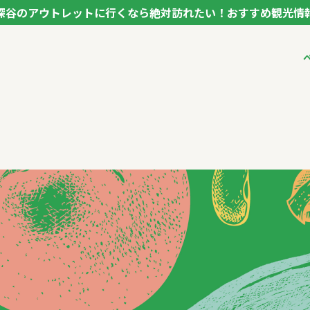
深谷のアウトレットに行くなら絶対訪れたい！おすすめ観光情
ク フカヤ VEGETABLE THEME PARK - FUKAYA -
ベジタブルテーマパ
VTPキャストミーテ
パートナー企業につ
市長インタビュー
生産者インタビュー
アンバサダー
お役立ち情報
レシピ集