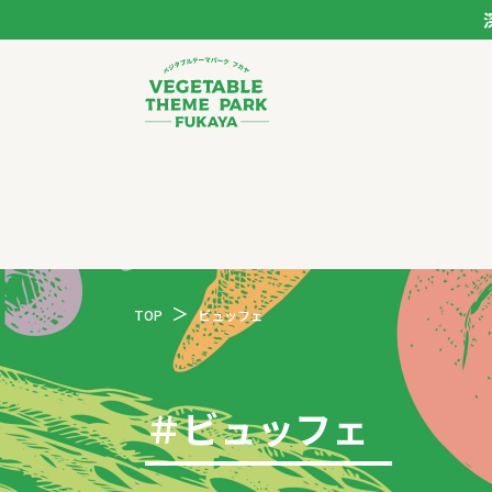
ベジタブルテーマパー
トップページ
モデルコース
TOP
ビュッフェ
スポット
イベント
＃
ビュッフェ
体験