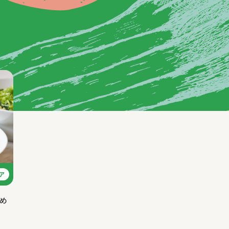
ア
のめ
う